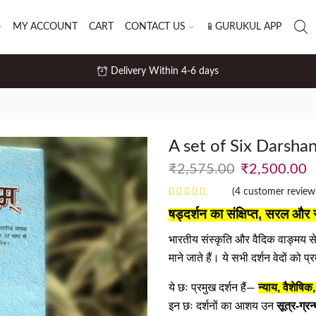
MY ACCOUNT
CART
CONTACT US
📱GURUKUL APP
Delivery Within 4-6 days
A set of Six Darsha
₹
2,575.00
₹
2,500.00
(
4
customer review
षड्दर्शन का संक्षिप्त, सरल और 
भारतीय संस्कृति और वैदिक वाङ्मय से 
माने जाते हैं। ये सभी दर्शन वेदों को प्
न्याय, वैशेषिक
ये छः प्रमुख दर्शन हैं—
सूत्र-ग्रन्
इन छः दर्शनों का आशय उन