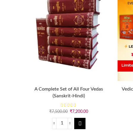
A Complete Set of All Four Vedas
Vedi
(Sanskrit-Hindi)
₹
7,500.00
₹
7,200.00