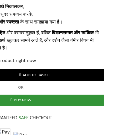
र्थ
निकालकर,
का सुंदर समन्वय करके,
र स्पष्टता
के साथ समझाया गया है।
हित
विज्ञानसम्मत और तार्किक
और परम्परानुकूल हैं, बल्कि
भी
 अर्थ खुलकर सामने आते हैं, और दर्शन जैसा गंभीर विषय भी
ा है।
product right now
ADD TO BASKET
OR
BUY NOW
RANTEED
SAFE
CHECKOUT