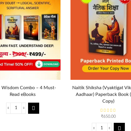
c Wisdom Combo – 4 Must-
Naitik Shiksha (Vyaktigat Vi
Read eBooks
Aadhaar) Paperback Book 
Copy)
₹
650.00