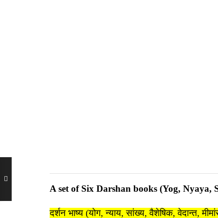
A set of Six Darshan books (Yog, Nyaya,
दर्शन भाष्य (योग, न्याय, सांख्य, वैशेषिक, वेदान्त, मीमां