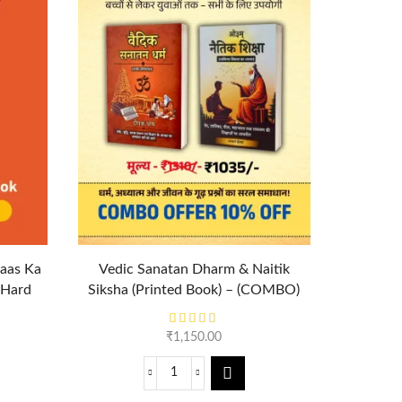
kaas Ka
Vedic Sanatan Dharm & Naitik
Vaidik
(Hard
Siksha (Printed Book) – (COMBO)
Samadha
₹
1,150.00