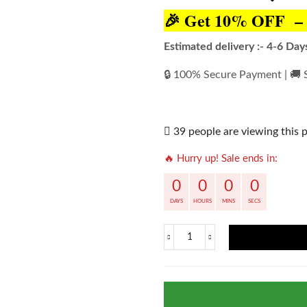
🎉 Get 10% OFF – 
Estimated delivery :- 4-6 Day
🔒 100% Secure Payment | 🚚 
39 people are viewing this 
🔥 Hurry up! Sale ends in:
0
0
0
0
DAYS
HOURS
MINS
SECS