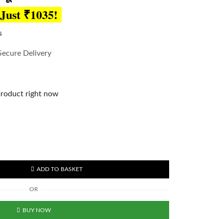
Just ₹1035!
s
Secure Delivery
product right now
ADD TO BASKET
OR
BUY NOW